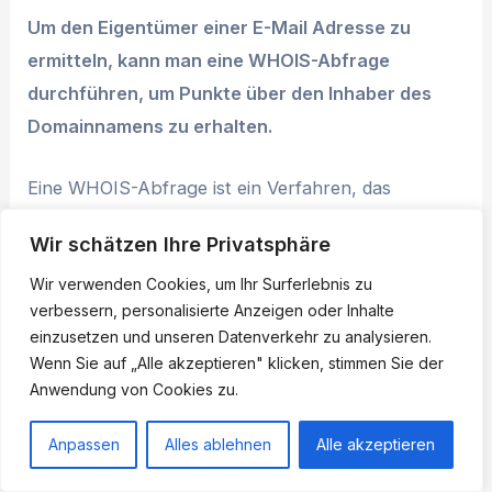
Um den Eigentümer einer E-Mail Adresse zu
ermitteln, kann man eine WHOIS-Abfrage
durchführen, um Punkte über den Inhaber des
Domainnamens zu erhalten.
Eine WHOIS-Abfrage ist ein Verfahren, das
verwendet wird, um Informationen über den
Wir schätzen Ihre Privatsphäre
Inhaber einer Domain oder einer IP-Adresse zu
Wir verwenden Cookies, um Ihr Surferlebnis zu
finden. Dies kann auch Hilfreiches über den
verbessern, personalisierte Anzeigen oder Inhalte
Eigentümer einer E-Mail-Adresse enthalten, wenn
einzusetzen und unseren Datenverkehr zu analysieren.
diese mit einer Domain verknüpft ist.
Wenn Sie auf „Alle akzeptieren" klicken, stimmen Sie der
Anwendung von Cookies zu.
Um eine WHOIS-Abfrage durchzuführen, gibt es
Anpassen
Alles ablehnen
Alle akzeptieren
verschiedenartige Online-Dienste und Tools, die
diese Punkte bereitstellen. Man kann einfach die E-